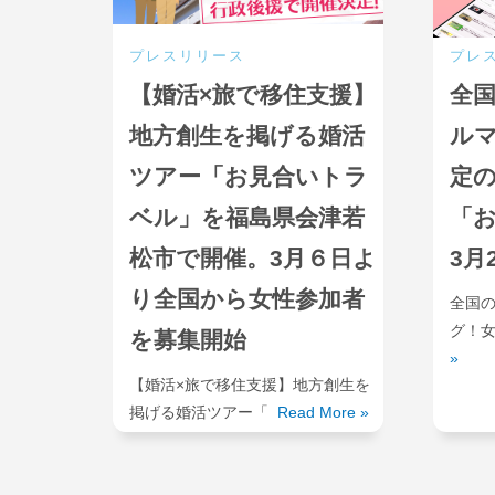
プレスリリース
プレ
【婚活×旅で移住支援】
全
地方創生を掲げる婚活
ル
ツアー「お見合いトラ
定
ベル」を福島県会津若
「
松市で開催。3月６日よ
3月
り全国から女性参加者
全国
グ！
を募集開始
»
【婚活×旅で移住支援】地方創生を
掲げる婚活ツアー「
Read More »